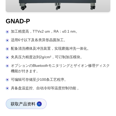
GNAD-P
加工精度高，TTV≤2 um，RA：≤0.1 nm。
适用6寸以下及各类异形晶圆加工。
配备清洗槽体及冲洗装置，实现磨抛冲洗一体化。
夹具压力精度达到2g/cm²，可订制加压模块。
オプションのBluetoothモニタリングとザイオン修理ディスク
機能が付きます。
可编辑可存储至少100条工艺程序。
具备盘温监控、自动冷却等温度控制功能 。
获取产品资料