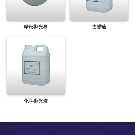
精密抛光盘
去蜡液
化学抛光液